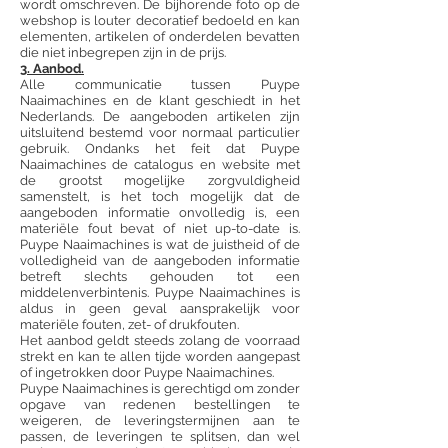
wordt omschreven. De bijhorende foto op de
webshop is louter decoratief bedoeld en kan
elementen, artikelen of onderdelen bevatten
die niet inbegrepen zijn in de prijs.
3. Aanbod.
Alle communicatie tussen Puype
Naaimachines en de klant geschiedt in het
Nederlands. De aangeboden artikelen zijn
uitsluitend bestemd voor normaal particulier
gebruik. Ondanks het feit dat Puype
Naaimachines de catalogus en website met
de grootst mogelijke zorgvuldigheid
samenstelt, is het toch mogelijk dat de
aangeboden informatie onvolledig is, een
materiële fout bevat of niet up-to-date is.
Puype Naaimachines is wat de juistheid of de
volledigheid van de aangeboden informatie
betreft slechts gehouden tot een
middelenverbintenis. Puype Naaimachines is
aldus in geen geval aansprakelijk voor
materiële fouten, zet- of drukfouten.
Het aanbod geldt steeds zolang de voorraad
strekt en kan te allen tijde worden aangepast
of ingetrokken door Puype Naaimachines.
Puype Naaimachines is gerechtigd om zonder
opgave van redenen bestellingen te
weigeren, de leveringstermijnen aan te
passen, de leveringen te splitsen, dan wel