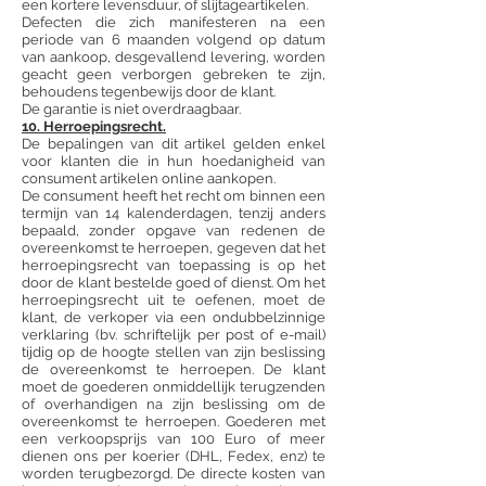
een kortere levensduur, of slijtageartikelen.
Defecten die zich manifesteren na een
periode van 6 maanden volgend op datum
van aankoop, desgevallend levering, worden
geacht geen verborgen gebreken te zijn,
behoudens tegenbewijs door de klant.
De garantie is niet overdraagbaar.
10. Herroepingsrecht.
De bepalingen van dit artikel gelden enkel
voor klanten die in hun hoedanigheid van
consument artikelen online aankopen.
De consument heeft het recht om binnen een
termijn van 14 kalenderdagen, tenzij anders
bepaald, zonder opgave van redenen de
overeenkomst te herroepen, gegeven dat het
herroepingsrecht van toepassing is op het
door de klant bestelde goed of dienst. Om het
herroepingsrecht uit te oefenen, moet de
klant, de verkoper via een ondubbelzinnige
verklaring (bv. schriftelijk per post of e-mail)
tijdig op de hoogte stellen van zijn beslissing
de overeenkomst te herroepen. De klant
moet de goederen onmiddellijk terugzenden
of overhandigen na zijn beslissing om de
overeenkomst te herroepen. Goederen met
een verkoopsprijs van 100 Euro of meer
dienen ons per koerier (DHL, Fedex, enz) te
worden terugbezorgd. De directe kosten van