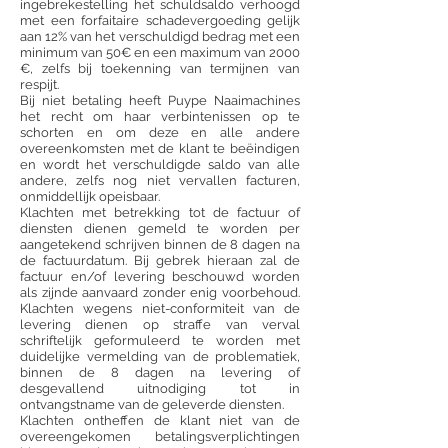
ingebrekestelling het schuldsaldo verhoogd
met een forfaitaire schadevergoeding gelijk
aan 12% van het verschuldigd bedrag met een
minimum van 50€ en een maximum van 2000
€, zelfs bij toekenning van termijnen van
respijt.
Bij niet betaling heeft Puype Naaimachines
het recht om haar verbintenissen op te
schorten en om deze en alle andere
overeenkomsten met de klant te beëindigen
en wordt het verschuldigde saldo van alle
andere, zelfs nog niet vervallen facturen,
onmiddellijk opeisbaar.
Klachten met betrekking tot de factuur of
diensten dienen gemeld te worden per
aangetekend schrijven binnen de 8 dagen na
de factuurdatum. Bij gebrek hieraan zal de
factuur en/of levering beschouwd worden
als zijnde aanvaard zonder enig voorbehoud.
Klachten wegens niet-conformiteit van de
levering dienen op straffe van verval
schriftelijk geformuleerd te worden met
duidelijke vermelding van de problematiek,
binnen de 8 dagen na levering of
desgevallend uitnodiging tot in
ontvangstname van de geleverde diensten.
Klachten ontheffen de klant niet van de
overeengekomen betalingsverplichtingen