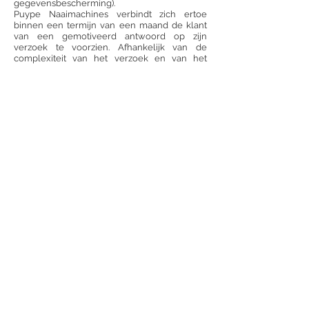
gegevensbescherming).
Puype Naaimachines verbindt zich ertoe
binnen een termijn van een maand de klant
van een gemotiveerd antwoord op zijn
verzoek te voorzien. Afhankelijk van de
complexiteit van het verzoek en van het
aantal verzoeken kan die termijn indien nodig
met nog eens twee maanden worden
verlengd. Dit antwoord moet op
gemotiveerde wijze aangeven waarom Puype
Naaimachines (niet) ingaat op het (de)
verzoek(en) van de klant.
Puype Naaimachines behoudt zich
desgevallend het recht voor een redelijke
vergoeding aan te rekenen in het licht van de
administratieve kosten waarmee het
inwilligen van het (de) verzoek(en) gepaard
gaat/gaan.
Indien de klant van mening is dat Puype
Naaimachines ten aanzien van de verwerking
van de persoonsgegevens op onrechtmatige
wijze gehandeld heeft, of niet of op
onvoldoende wijze tegemoetgekomen is aan
het (de) aan Puype Naaimachines gerichte
verzoek(en), kan de klant klacht indienen bij
de nationale
gegevensbeschermingsautoriteit. Dat kan via
de volgende contactgegevens: