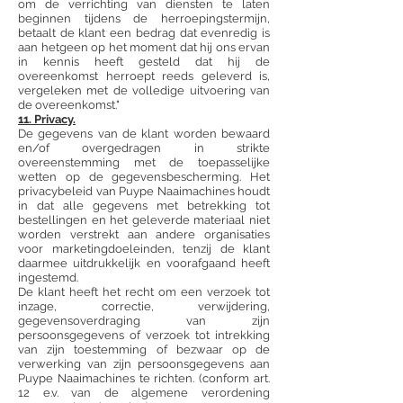
om de verrichting van diensten te laten
beginnen tijdens de herroepingstermijn,
betaalt de klant een bedrag dat evenredig is
aan hetgeen op het moment dat hij ons ervan
in kennis heeft gesteld dat hij de
overeenkomst herroept reeds geleverd is,
vergeleken met de volledige uitvoering van
de overeenkomst."
11. Privacy.
De gegevens van de klant worden bewaard
en/of overgedragen in strikte
overeenstemming met de toepasselijke
wetten op de gegevensbescherming. Het
privacybeleid van Puype Naaimachines houdt
in dat alle gegevens met betrekking tot
bestellingen en het geleverde materiaal niet
worden verstrekt aan andere organisaties
voor marketingdoeleinden, tenzij de klant
daarmee uitdrukkelijk en voorafgaand heeft
ingestemd.
De klant heeft het recht om een verzoek tot
inzage, correctie, verwijdering,
gegevensoverdraging van zijn
persoonsgegevens of verzoek tot intrekking
van zijn toestemming of bezwaar op de
verwerking van zijn persoonsgegevens aan
Puype Naaimachines te richten. (conform art.
12 e.v. van de algemene verordening