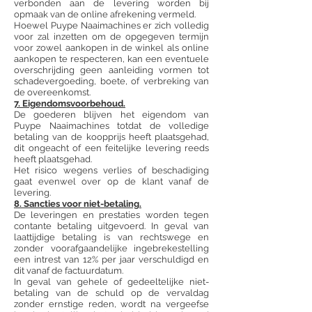
verbonden aan de levering worden bij
opmaak van de online afrekening vermeld.
Hoewel Puype Naaimachines er zich volledig
voor zal inzetten om de opgegeven termijn
voor zowel aankopen in de winkel als online
aankopen te respecteren, kan een eventuele
overschrijding geen aanleiding vormen tot
schadevergoeding, boete, of verbreking van
de overeenkomst.
7. Eigendomsvoorbehoud.
De goederen blijven het eigendom van
Puype Naaimachines totdat de volledige
betaling van de koopprijs heeft plaatsgehad,
dit ongeacht of een feitelijke levering reeds
heeft plaatsgehad.
Het risico wegens verlies of beschadiging
gaat evenwel over op de klant vanaf de
levering.
8. Sancties voor niet-betaling.
De leveringen en prestaties worden tegen
contante betaling uitgevoerd. In geval van
laattijdige betaling is van rechtswege en
zonder voorafgaandelijke ingebrekestelling
een intrest van 12% per jaar verschuldigd en
dit vanaf de factuurdatum.
In geval van gehele of gedeeltelijke niet-
betaling van de schuld op de vervaldag
zonder ernstige reden, wordt na vergeefse