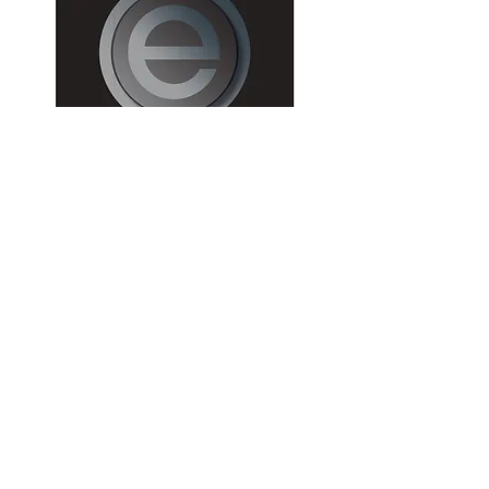
Abonneer u GRATIS op
onze
nieuwsbrief
: