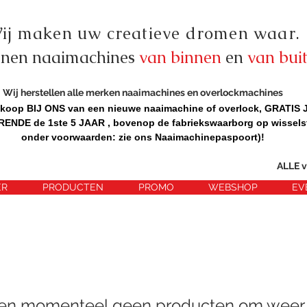
ij maken uw creatieve dromen waar.
nnen naaimachines
van binnen
en
van bui
Wij herstellen alle merken naaimachines en overlockmachines
nkoop BIJ ONS van een nieuwe naaimachine of overlock, GRATIS
DE de 1ste 5 JAAR , bovenop de fabriekswaarborg op wissels
onder voorwaarden: zie ons Naaimachinepaspoort)!
ALLE v
ER
PRODUCTEN
PROMO
WEBSHOP
EV
n momenteel geen producten om weer 