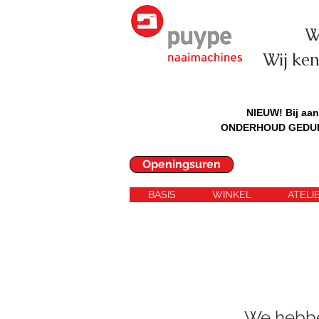
W
Wij ke
NIEUW! Bij aa
ONDERHOUD GEDUREN
Openingsuren
BASIS
WINKEL
ATELI
We hebbe