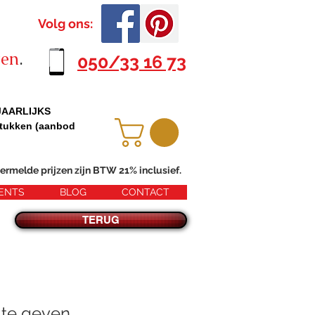
Volg ons:
ten
.
050/33 16 73
 JAARLIJKS
tukken (aanbod
ermelde prijzen zijn BTW 21% inclusief.
ENTS
BLOG
CONTACT
TERUG
te geven.