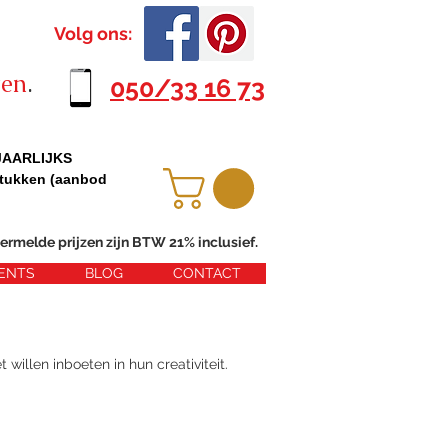
Volg ons:
ten
.
050/33 16 73
 JAARLIJKS
tukken (aanbod
ermelde prijzen zijn BTW 21% inclusief.
ENTS
BLOG
CONTACT
 willen inboeten in hun creativiteit.