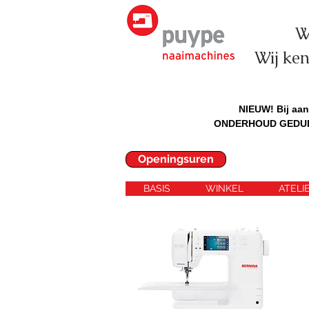
W
Wij ke
NIEUW! Bij aa
ONDERHOUD GEDUREN
Openingsuren
BASIS
WINKEL
ATELI