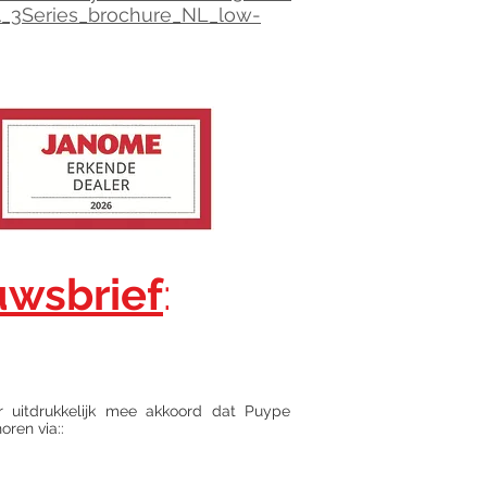
_3Series_brochure_NL_low-
uwsbrief
:
r uitdrukkelijk mee akkoord dat Puype
ren via::