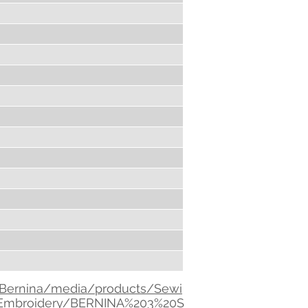
/Bernina/media/products/Sewi
0Embroidery/BERNINA%203%20S