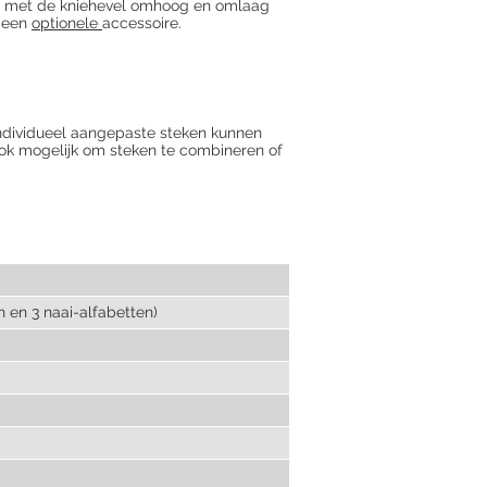
t met de
kniehevel
omhoog en omlaag
s een
optionele
accessoire.
 Individueel aangepaste steken kunnen
ook mogelijk om steken te combineren of
n en 3 naai-alfabetten)