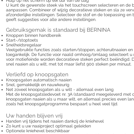
Hulp op het scherm op elk uur van de dag
U kunt de gewenste steek via het touchscreen selecteren en de 
aanpassen. Combineer of wijzig decoratieve steken en sla ze verv
afzonderlijke instellingen. Selecteer de stof en de toepassing en 
geeft suggesties voor alle andere instellingen.
Gebruiksgemak is standaard bij BERNINA
Knoppen binnen handbereik
Start-/stoptoets
Snelheidsregelaar
Veelgebruikte functies zoals starten/stoppen, achteruitnaaien en
toegankelijk. De functie voor naald omhoog/omlaag selecteert u
voor motiefeinde worden decoratieve steken perfect beëindigd. D
snel naaien als u wilt, met tot maar liefst 900 steken per minuut.
Verliefd op knoopsgaten
Knoopsgaten automatisch naaien
Snel, gemakkelijk en nauwkeurig
Net zoveel knoopsgaten als u wilt - allemaal even lang
Met de knoopsgatsledevoet nr. 3A (standaard meegeleverd met d
knoopsgaten naaien als u maar wilt, en allemaal precies even lan
zoals het knoopsgatprogramma bespaart u heel veel tijd.
Uw handen blijven vrij
Handen vrij tijdens het naaien dankzij de kniehevel
Zo kunt u uw naaiproject optimaal geleiden
Optionele kniehevel beschikbaar