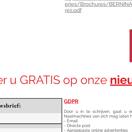
eries/Brochures/BERNINA
res.pdf
r u GRATIS op onze
nie
GDPR
wsbrief:
Door u in te schrijven, gaat u e
Naaimachines van zich mag laten ho
- Email
- Directe post
- Aangepaste online advertenties