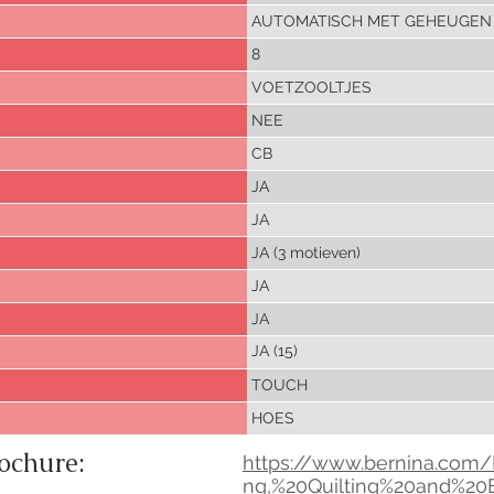
AUTOMATISCH MET GEHEUGEN
8
VOETZOOLTJES
NEE
CB
JA
JA
JA (3 motieven)
JA
JA
JA (15)
TOUCH
HOES
rochure:
https://www.bernina.com
ng,%20Quilting%20and%2