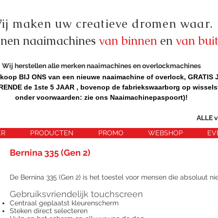
ij maken uw creatieve dromen waar.
nnen naaimachines
van binnen
en
van bui
Wij herstellen alle merken naaimachines en overlockmachines
nkoop BIJ ONS van een nieuwe naaimachine of overlock, GRATIS
DE de 1ste 5 JAAR , bovenop de fabriekswaarborg op wissels
onder voorwaarden: zie ons Naaimachinepaspoort)!
ALLE v
ER
PRODUCTEN
PROMO
WEBSHOP
EV
Bernina 335 (Gen 2)
De Bernina 335 (Gen 2) is het toestel voor mensen die absoluut niet
Gebruiksvriendelijk touchscreen
Centraal geplaatst kleurenscherm
Steken direct selecteren